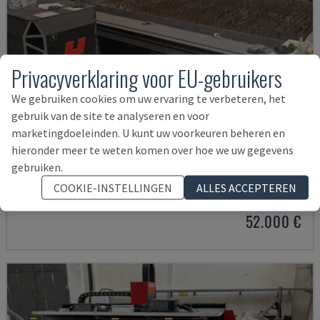
Privacyverklaring voor EU-gebruikers
We gebruiken cookies om uw ervaring te verbeteren, het
gebruik van de site te analyseren en voor
marketingdoeleinden. U kunt uw voorkeuren beheren en
hieronder meer te weten komen over hoe we uw gegevens
BPS 2004
gebruiken.
BAYKAL - PLASMA SNIJMACHINE
COOKIE-INSTELLINGEN
ALLES ACCEPTEREN
ROEMENIË
2019
52.000 €