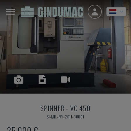
SPINNER
-
VC 450
SI-MIL-SPI-2011-00001
25.000 €