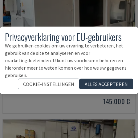
Privacyverklaring voor EU-gebruikers
We gebruiken cookies om uw ervaring te verbeteren, het
gebruik van de site te analyseren en voor
marketingdoeleinden. U kunt uw voorkeuren beheren en
hieronder meer te weten komen over hoe we uw gegevens
gebruiken.
U5-1530
SPINNER - VERTICAAL BEWERKINGSCENTRUM
COOKIE-INSTELLINGEN
ALLES ACCEPTEREN
DUITSLAND
2021
6.000 UUR
145.000 €