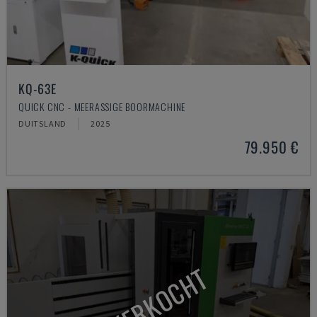
KQ-63E
QUICK CNC - MEERASSIGE BOORMACHINE
DUITSLAND
2025
79.950 €
VERKOCHT