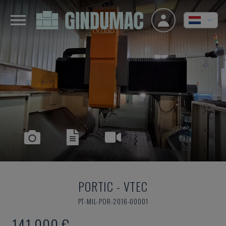
PORTIC
-
VTEC
PT-MIL-POR-2016-00001
141.000 €