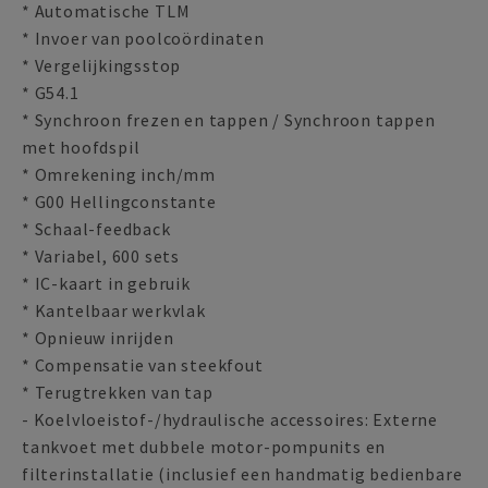
* Automatische TLM
* Invoer van poolcoördinaten
* Vergelijkingsstop
* G54.1
* Synchroon frezen en tappen / Synchroon tappen
met hoofdspil
* Omrekening inch/mm
* G00 Hellingconstante
* Schaal-feedback
* Variabel, 600 sets
* IC-kaart in gebruik
* Kantelbaar werkvlak
* Opnieuw inrijden
* Compensatie van steekfout
* Terugtrekken van tap
- Koelvloeistof-/hydraulische accessoires: Externe
tankvoet met dubbele motor-pompunits en
filterinstallatie (inclusief een handmatig bedienbare