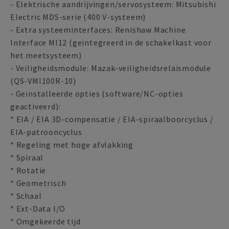
- Elektrische aandrijvingen/servosysteem: Mitsubishi
Electric MDS-serie (400 V-systeem)
- Extra systeeminterfaces: Renishaw Machine
Interface MI12 (geïntegreerd in de schakelkast voor
het meetsysteem)
- Veiligheidsmodule: Mazak-veiligheidsrelaismodule
(QS-VMI100R-10)
- Geïnstalleerde opties (software/NC-opties
geactiveerd):
* EIA / EIA 3D-compensatie / EIA-spiraalboorcyclus /
EIA-patrooncyclus
* Regeling met hoge afvlakking
* Spiraal
* Rotatie
* Geometrisch
* Schaal
* Ext-Data I/O
* Omgekeerde tijd