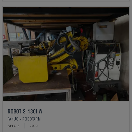
ROBOT S-430I W
FANUC - ROBOTARM
BELGIË
2000