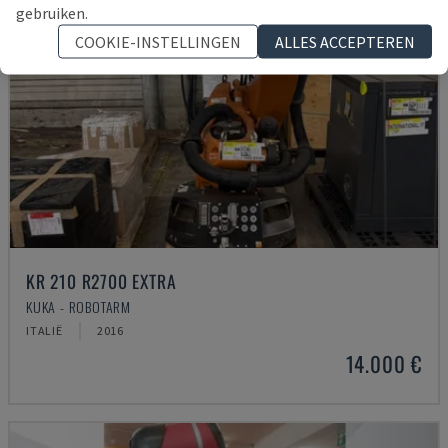
gebruiken.
COOKIE-INSTELLINGEN
ALLES ACCEPTEREN
KR 210 R2700 EXTRA
KUKA - ROBOTARM
ITALIË
2016
14.000 €