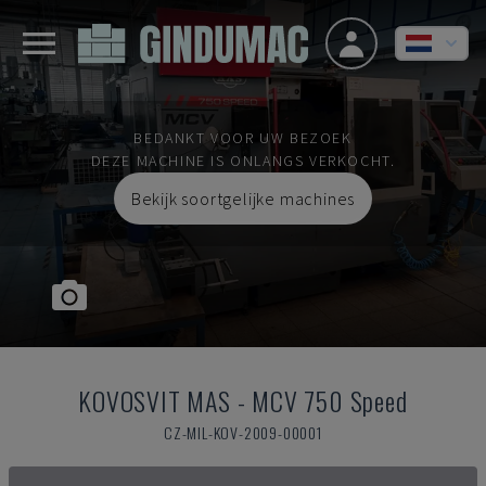
BEDANKT VOOR UW BEZOEK
DEZE MACHINE IS ONLANGS VERKOCHT.
Bekijk soortgelijke machines
KOVOSVIT MAS
-
MCV 750 Speed
CZ-MIL-KOV-2009-00001