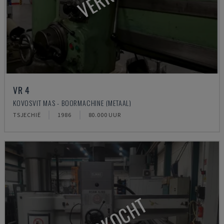
VR 4
KOVOSVIT MAS - BOORMACHINE (METAAL)
TSJECHIË
1986
80.000 UUR
VERKOCHT