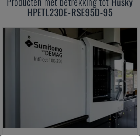
Producten met betrekking tot
Husky
HPETL230E-RSE95D-95
INTELECT2 100/470-250