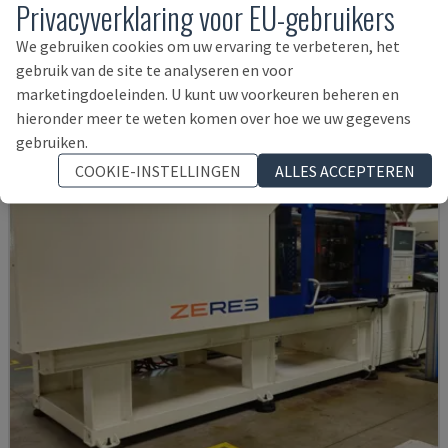
Privacyverklaring voor EU-gebruikers
SUMITOMO SHI DEMAG - ELEKTRISCHE SPUITGIETMACHINE
We gebruiken cookies om uw ervaring te verbeteren, het
DUITSLAND
2021
9.500 UUR
gebruik van de site te analyseren en voor
152.000 €
marketingdoeleinden. U kunt uw voorkeuren beheren en
hieronder meer te weten komen over hoe we uw gegevens
gebruiken.
COOKIE-INSTELLINGEN
ALLES ACCEPTEREN