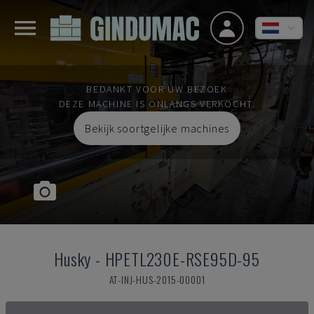
BEDANKT VOOR UW BEZOEK
DEZE MACHINE IS ONLANGS VERKOCHT.
Bekijk soortgelijke machines
Husky
-
HPETL230E-RSE95D-95
AT-INJ-HUS-2015-00001