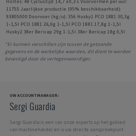
Holtes: 48 Cyclustijd: 14,7 ±0,3 s Voorvormen per uur:
11755 Jaarlijkse productie (95% beschikbaarheid):
93805000 Doorvoer (kg/u): 356 Husky1 PCO 1881 30,3g
1-1,5l PCO 1881 26,0g 1-1,5l PCO 1881 17,8g 1-1,5l
Husky2 38er Bericap 29g 1-1,5l 38er Bericap 18g 0,5l
*Er kunnen verschillen zijn tussen de getoonde
gegevens en de werkelijke waarden, dit dient te worden
bevestigd door de vertegenwoordiger.
UW ACCOUNTMANAGER:
Sergi Guardia
Sergi Guardia
is een van onze experts op het gebied
van machinehandel en is uw directe aanspreekpunt