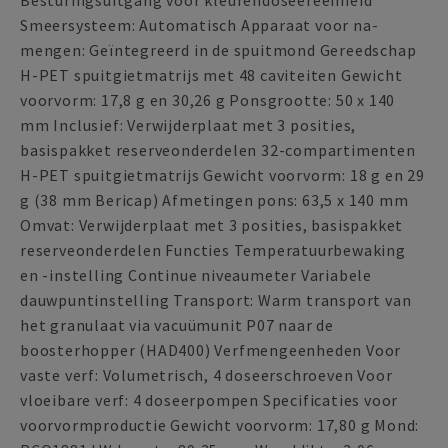
Besturingsuitgang voor kleurendoseereenheid
Smeersysteem: Automatisch Apparaat voor na-
mengen: Geïntegreerd in de spuitmond Gereedschap
H-PET spuitgietmatrijs met 48 caviteiten Gewicht
voorvorm: 17,8 g en 30,26 g Ponsgrootte: 50 x 140
mm Inclusief: Verwijderplaat met 3 posities,
basispakket reserveonderdelen 32-compartimenten
H-PET spuitgietmatrijs Gewicht voorvorm: 18 g en 29
g (38 mm Bericap) Afmetingen pons: 63,5 x 140 mm
Omvat: Verwijderplaat met 3 posities, basispakket
reserveonderdelen Functies Temperatuurbewaking
en -instelling Continue niveaumeter Variabele
dauwpuntinstelling Transport: Warm transport van
het granulaat via vacuümunit P07 naar de
boosterhopper (HAD400) Verfmengeenheden Voor
vaste verf: Volumetrisch, 4 doseerschroeven Voor
vloeibare verf: 4 doseerpompen Specificaties voor
voorvormproductie Gewicht voorvorm: 17,80 g Mond: