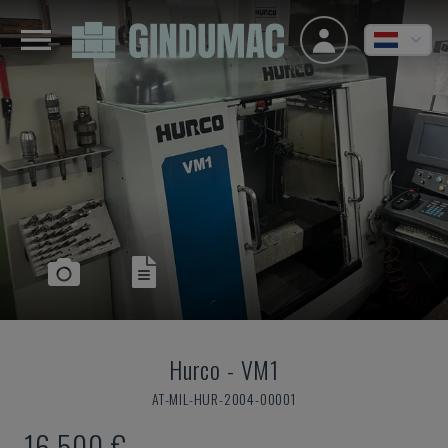
Hurco
-
VM1
AT-MIL-HUR-2004-00001
16.500 €