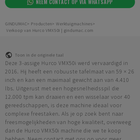
NEEM CONTACT OP VIA WHATSAPP
GINDUMAC
Producten
Werktuigmachines
Verkoop van Hurco VMX50i | gindumac.com
Toon in de originele taal
Deze 3-assige Hurco VMX50i werd vervaardigd in
2016. Hij heeft een robuuste tafelmaat van 59 × 26
inch en kan een maximaal gewicht aan van 4.410
lbs. Uitgerust met een hogesnelheidsspil die
12.000 tpm kan draaien en een wisselaar voor 40
gereedschappen, is deze machine ideaal voor
complexe freestaken. Als je op zoek bent naar
freesmogelijkheden van hoge kwaliteit, overweeg
dan de Hurco VMX50i machine die we te koop
hebben. Neem contact met ons op voor meer