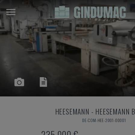
HEESEMANN
-
HEESEMANN 
DE-COM-HEE-2001-00001
235.000 €