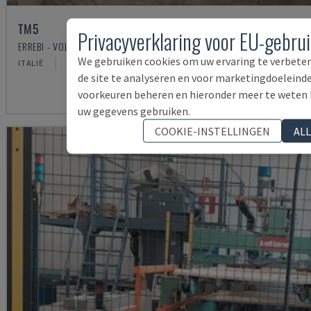
TM5
Privacyverklaring voor EU-gebru
ERREBI - VOLLEDIGE PRODUCTIELIJN (HOUT)
We gebruiken cookies om uw ervaring te verbeter
ITALIË
2000
de site te analyseren en voor marketingdoeleinde
voorkeuren beheren en hieronder meer te weten
uw gegevens gebruiken.
COOKIE-INSTELLINGEN
AL