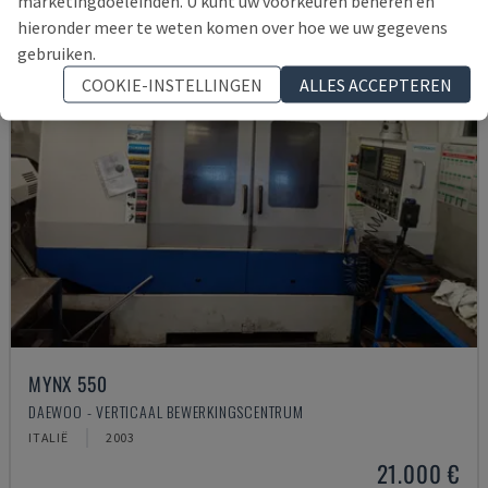
marketingdoeleinden. U kunt uw voorkeuren beheren en
hieronder meer te weten komen over hoe we uw gegevens
gebruiken.
COOKIE-INSTELLINGEN
ALLES ACCEPTEREN
MYNX 550
DAEWOO - VERTICAAL BEWERKINGSCENTRUM
ITALIË
2003
21.000 €