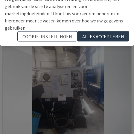
CMZ - HORIZONTALE DRAAIMACHINE
gebruik van de site te analyseren en voor
marketingdoeleinden. U kunt uw voorkeuren beheren en
POLEN
2005
40.135 UUR
hieronder meer te weten komen over hoe we uw gegevens
30.000 €
gebruiken.
COOKIE-INSTELLINGEN
ALLES ACCEPTEREN