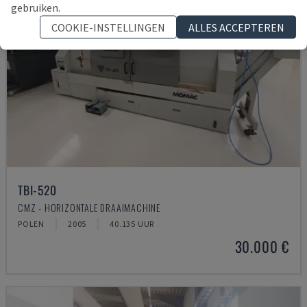
gebruiken.
COOKIE-INSTELLINGEN
ALLES ACCEPTEREN
TBI-520
CMZ - HORIZONTALE DRAAIMACHINE
POLEN
2005
40.135 UUR
30.000 €