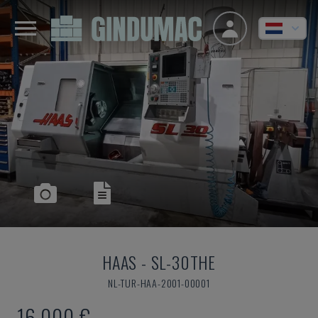
HAAS
-
SL-30THE
NL-TUR-HAA-2001-00001
16.000 €