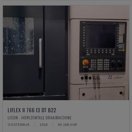
LIFLEX II 766 I3 DT B22
LICON - HORIZONTALE DRAAIMACHINE
OOSTENRIJK
2016
40.148 UUR