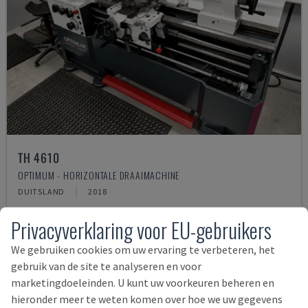
TH 4610
OPTIMUM - HORIZONTALE DRAAIMACHINE
DUITSLAND
2018
12.000 €
Privacyverklaring voor EU-gebruikers
We gebruiken cookies om uw ervaring te verbeteren, het
gebruik van de site te analyseren en voor
marketingdoeleinden. U kunt uw voorkeuren beheren en
hieronder meer te weten komen over hoe we uw gegevens