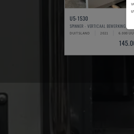
v
u
U5-1530
SPINNER - VERTICAAL BEWERKINGSC
DUITSLAND
2021
6.000 UU
145.0