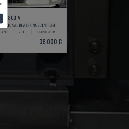
we
ILL 800 V
 VERTICAAL BEWERKINGSCENTRUM
SLAND
2016
11.898 UUR
38.000 €