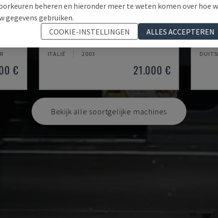
oorkeuren beheren en hieronder meer te weten komen over hoe 
w gegevens gebruiken.
MYNX 550
ECOM
COOKIE-INSTELLINGEN
ALLES ACCEPTEREN
ENTRUM
DAEWOO - VERTICAAL BEWERKINGSCENTRUM
DMG -
R
ITALIË
2003
DUIT
00 €
21.000 €
Bekijk alle soortgelijke machines