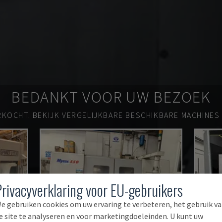
BEDANKT VOOR UW BEZOEK
RKOCHT.
BEKIJK VERGELIJKBARE BESCHIKBARE MACHINES
Privacyverklaring voor EU-gebruikers
e gebruiken cookies om uw ervaring te verbeteren, het gebruik v
e site te analyseren en voor marketingdoeleinden. U kunt uw