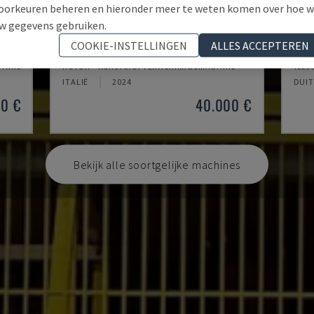
oorkeuren beheren en hieronder meer te weten komen over hoe 
w gegevens gebruiken.
GLA401
TEL
COOKIE-INSTELLINGEN
ALLES ACCEPTEREN
CHINE
ROTOX - KUNSTSTOFVERWERKINGSMACHINE
TELS
ITALIË
2024
DUI
00 €
40.000 €
Bekijk alle soortgelijke machines