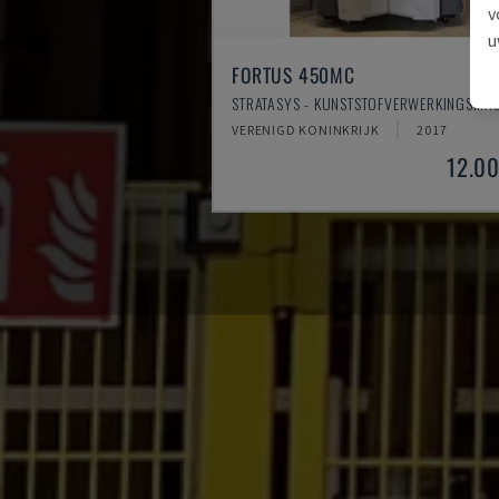
v
u
FORTUS 450MC
STRATASYS - KUNSTSTOFVERWERKINGSMA
VERENIGD KONINKRIJK
2017
12.0