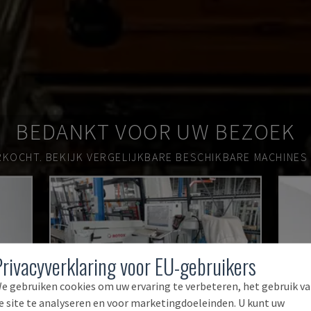
BEDANKT VOOR UW BEZOEK
RKOCHT.
BEKIJK VERGELIJKBARE BESCHIKBARE MACHINES
Privacyverklaring voor EU-gebruikers
e gebruiken cookies om uw ervaring te verbeteren, het gebruik v
e site te analyseren en voor marketingdoeleinden. U kunt uw