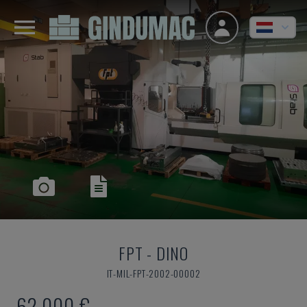
FPT
-
DINO
IT-MIL-FPT-2002-00002
62.000 €