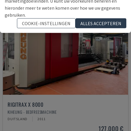
marketingdoeleinden. U kunt uw voorkeuren beheren en
hieronder meer te weten komen over hoe we uw gegevens
gebruiken.
COOKIE-INSTELLINGEN
ALLES ACCEPTEREN
RIGITRAX X 8000
KIHEUNG - BEDFREESMACHINE
DUITSLAND
2011
127.000 €