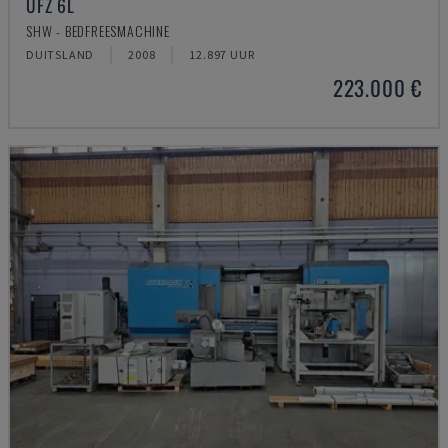
UFZ 6L
SHW - BEDFREESMACHINE
DUITSLAND
2008
12.897 UUR
223.000 €