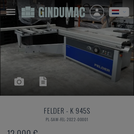
FELDER
-
K 945S
PL-SAW-FEL-2022-00001
12.000 €