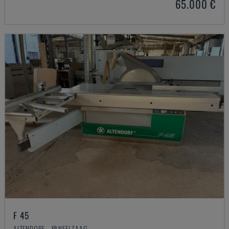
65.000 €
F 45
ALTENDORF - PANEELZAAG