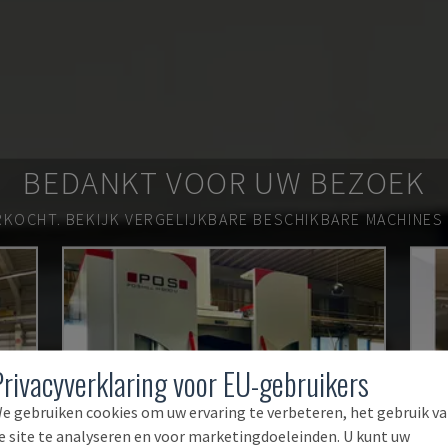
BEDANKT VOOR UW BEZOEK
RKOCHT.
BEKIJK VERGELIJKBARE BESCHIKBARE MACHINES
Privacyverklaring voor EU-gebruikers
e gebruiken cookies om uw ervaring te verbeteren, het gebruik v
e site te analyseren en voor marketingdoeleinden. U kunt uw