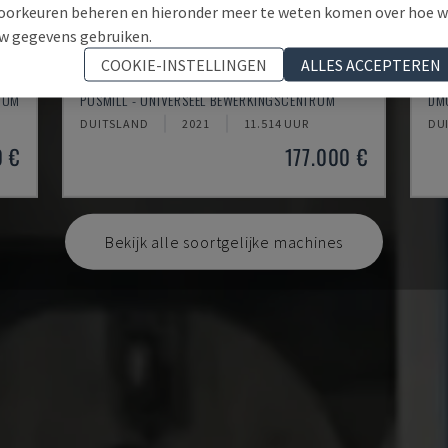
oorkeuren beheren en hieronder meer te weten komen over hoe 
w gegevens gebruiken.
COOKIE-INSTELLINGEN
ALLES ACCEPTEREN
H800U
DM
RUM
POSMILL - UNIVERSEEL BEWERKINGSCENTRUM
DM
DUITSLAND
2021
11.514 UUR
DU
0 €
177.000 €
Bekijk alle soortgelijke machines