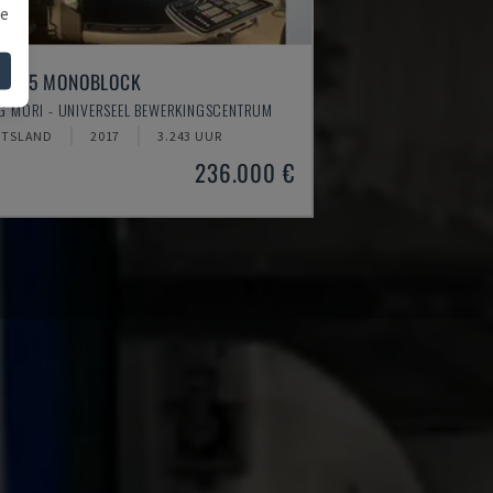
we
U 75 MONOBLOCK
G MORI - UNIVERSEEL BEWERKINGSCENTRUM
ITSLAND
2017
3.243 UUR
236.000 €