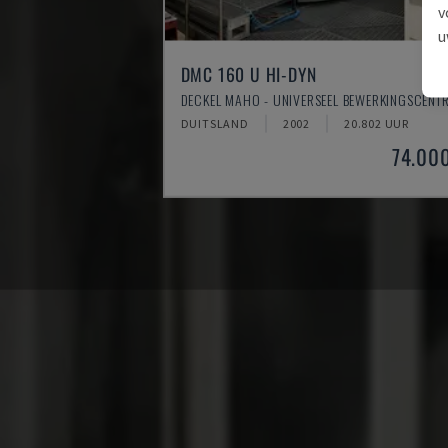
v
u
DMC 160 U HI-DYN
DECKEL MAHO - UNIVERSEEL BEWERKINGSCENT
DUITSLAND
2002
20.802 UUR
74.00