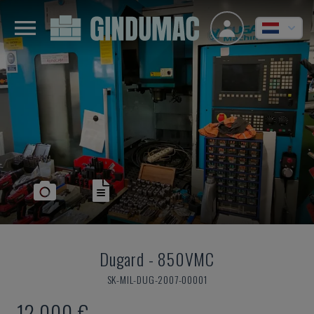
Dugard
-
850VMC
SK-MIL-DUG-2007-00001
12.000 €