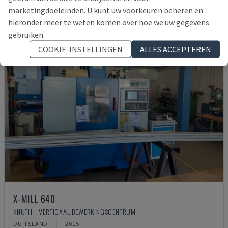
marketingdoeleinden. U kunt uw voorkeuren beheren en
hieronder meer te weten komen over hoe we uw gegevens
gebruiken.
COOKIE-INSTELLINGEN
ALLES ACCEPTEREN
X-MILL 640
KNUTH - VERTICAAL BEWERKINGSCENTRUM
DUITSLAND
2015