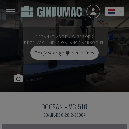
BEDANKT VOOR UW BEZOEK
DEZE MACHINE IS ONLANGS VERKOCHT.
Bekijk soortgelijke machines
DOOSAN
-
VC 510
GB-MIL-DOO-2012-00004