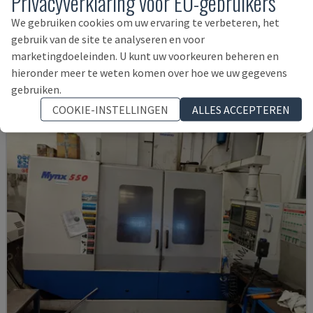
Privacyverklaring voor EU-gebruikers
U5-1530
We gebruiken cookies om uw ervaring te verbeteren, het
SPINNER - VERTICAAL BEWERKINGSCENTRUM
gebruik van de site te analyseren en voor
DUITSLAND
2021
6.000 UUR
marketingdoeleinden. U kunt uw voorkeuren beheren en
145.000 €
hieronder meer te weten komen over hoe we uw gegevens
gebruiken.
COOKIE-INSTELLINGEN
ALLES ACCEPTEREN