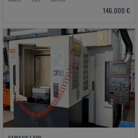
SPANJE
2015
500 UUR
146.000 €
VARIAXIS I 500