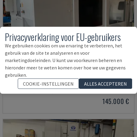
Privacyverklaring voor EU-gebruikers
We gebruiken cookies om uw ervaring te verbeteren, het
gebruik van de site te analyseren en voor
marketingdoeleinden. U kunt uw voorkeuren beheren en
hieronder meer te weten komen over hoe we uw gegevens
gebruiken.
U5-1530
SPINNER - VERTICAAL BEWERKINGSCENTRUM
COOKIE-INSTELLINGEN
ALLES ACCEPTEREN
DUITSLAND
2021
6.000 UUR
145.000 €