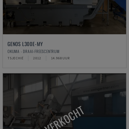
GENOS L300E-MY
OKUMA - DRAAI-FREESCENTRUM
TSJECHIË
2012
14.968 UUR
VERKOCHT