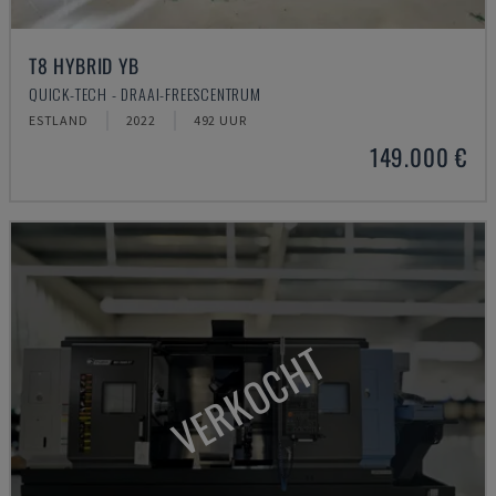
T8 HYBRID YB
QUICK-TECH - DRAAI-FREESCENTRUM
ESTLAND
2022
492 UUR
149.000 €
VERKOCHT