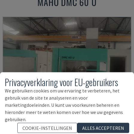
MAHO
DMC 60 U
Privacyverklaring voor EU-gebruikers
We gebruiken cookies om uw ervaring te verbeteren, het
gebruik van de site te analyseren en voor
marketingdoeleinden. U kunt uw voorkeuren beheren en
hieronder meer te weten komen over hoe we uw gegevens
gebruiken.
DMC 60 U
COOKIE-INSTELLINGEN
ALLES ACCEPTEREN
DECKEL MAHO - DRAAI-FREESCENTRUM