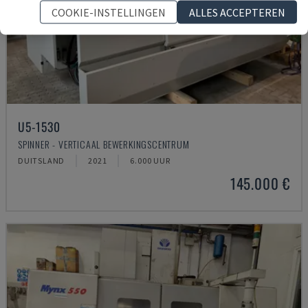
COOKIE-INSTELLINGEN
ALLES ACCEPTEREN
U5-1530
SPINNER - VERTICAAL BEWERKINGSCENTRUM
DUITSLAND
2021
6.000 UUR
145.000 €