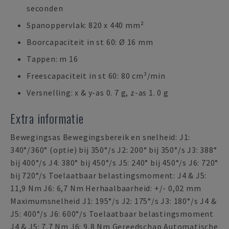
seconden
Spanoppervlak: 820 x 440 mm²
Boorcapaciteit in st 60: Ø 16 mm
Tappen: m 16
Freescapaciteit in st 60: 80 cm³/min
Versnelling: x & y-as 0. 7 g, z-as 1. 0 g
Extra informatie
Bewegingsas Bewegingsbereik en snelheid: J1:
340°/360° (optie) bij 350°/s J2: 200° bij 350°/s J3: 388°
bij 400°/s J4: 380° bij 450°/s J5: 240° bij 450°/s J6: 720°
bij 720°/s Toelaatbaar belastingsmoment: J4 & J5:
11,9 Nm J6: 6,7 Nm Herhaalbaarheid: +/- 0,02 mm
Maximumsnelheid J1: 195°/s J2: 175°/s J3: 180°/s J4 &
J5: 400°/s J6: 600°/s Toelaatbaar belastingsmoment
J4 & J5: 7,7 Nm J6: 9,8 Nm Gereedschap Automatische