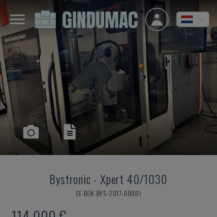
Bystronic
-
Xpert 40/1030
SE-BEN-BYS-2017-00001
114.000 €