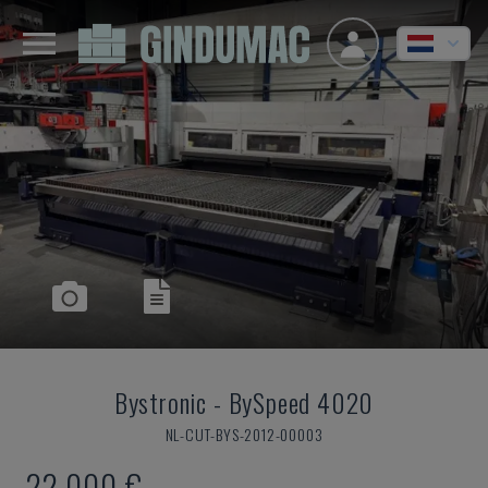
Bystronic
-
BySpeed 4020
NL-CUT-BYS-2012-00003
22.000 €