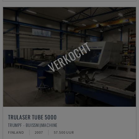
VERKOCHT
TRULASER TUBE 5000
TRUMPF - BUISSNIJMACHINE
FINLAND
2007
57.500 UUR